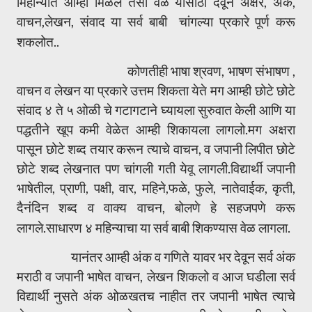
मिहीन्यात आम्ही मिळेल तसा वेळ यासाठी देवून अक्षरे, अंक,
वाचन,लेखन, संवाद या सर्व बाबी चांगल्या प्रकारे पूर्ण करू
शकलोत..
कोणतीही भाषा श्रवण, भाषण संभाषण ,
वाचन व लेखन या प्रकारे उत्तम शिकता येते मग आम्ही छोटे छोटे
संवाद ४ ते ५ ओळी चे गटागटाने घ्यायला सुरुवात केली आणि या
पद्धतीने खूप कमी वेळेत आम्ही शिकायला लागलो.मग अक्षरा
पासून छोटे शब्द तयार करून त्याचे वाचन, व जपानी लिपीत छोटे
छोटे शब्द लेखनात पण चांगली गती येवू लागली.विद्यार्थी जपानी
भाषेतील, प्राणी, पक्षी, वार, महिने,फळे, फुले, नातेवाईक, कृती,
दैनंदिन शब्द व वाक्य वाचन, बोलणे हे सहजपणे करू
लागले.साधारण ४ महिन्याचा या सर्व बाबी शिकण्यास वेळ लागला.
यानंतर आम्ही अंक व गणिते यावर भर देवून सर्व अंक
मराठी व जपानी भाषेत वाचन, लेखन शिकलो व आज घडीला सर्व
विद्यार्थी नुसते अंक ओळखतच नाहीत तर जपानी भाषेत त्याचे