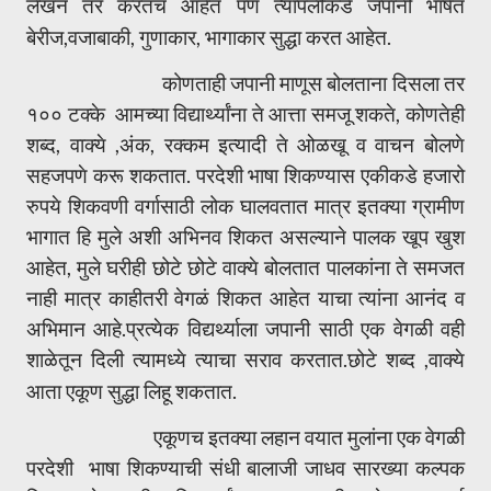
लेखन तर करतच आहेत पण त्यापलीकडे जपानी भाषेत
बेरीज,वजाबाकी, गुणाकार, भागाकार सुद्धा करत आहेत.
कोणताही जपानी माणूस बोलताना दिसला तर
१०० टक्के आमच्या विद्यार्थ्यांना ते आत्ता समजू शकते, कोणतेही
शब्द, वाक्ये ,अंक, रक्कम इत्यादी ते ओळखू व वाचन बोलणे
सहजपणे करू शकतात. परदेशी भाषा शिकण्यास एकीकडे हजारो
रुपये शिकवणी वर्गासाठी लोक घालवतात मात्र इतक्या ग्रामीण
भागात हि मुले अशी अभिनव शिकत असल्याने पालक खूप खुश
आहेत, मुले घरीही छोटे छोटे वाक्ये बोलतात पालकांना ते समजत
नाही मात्र काहीतरी वेगळं शिकत आहेत याचा त्यांना आनंद व
अभिमान आहे.प्रत्येक विद्यर्थ्याला जपानी साठी एक वेगळी वही
शाळेतून दिली त्यामध्ये त्याचा सराव करतात.छोटे शब्द ,वाक्ये
आता एकूण सुद्धा लिहू शकतात.
एकूणच इतक्या लहान वयात मुलांना एक वेगळी
परदेशी भाषा शिकण्याची संधी बालाजी जाधव सारख्या कल्पक