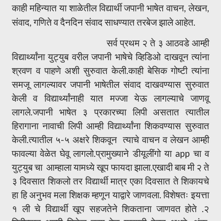
काही महिन्यात या शाळेतील विद्यार्थी जपानी भाषेत वाचन, लेखन,
संवाद, गणिते व दैनदिन संवाद साधण्यात तरबेज झाले आहेत.
सर्व प्रथम २ ते ३ आठवडे आम्ही
विद्यार्थ्यांना युट्युब वरील जपानी भाषेचे व्हिडिओ दाखवून त्यांना
श्रवण व पाहणे अशी सुरुवात केली.काही बेसिक गोष्टी त्यांना
समजू लागल्यावर जपानी भाषेतील संवाद दाखवण्यास सुरुवात
केली व विद्यार्थ्यांनाही यात मज्जा येऊ लागल्याचे जाणवू
लागले.जपानी भाषेत ३ प्रकारच्या लिपी असतात त्यातील
हिरागाना नावाची लिपी आम्ही विद्यार्थ्यांना शिकवण्यास सुरुवात
केली.त्यातील ५-५ अक्षरे शिकवून त्याचे वाचन व लेखन आम्ही
फावल्या वेळेत घेवू लागलो.प्रामुख्याने डीयूलींगो या app चा व
युट्युब चा आम्हाला यामध्ये खूप फायदा झाला.एखादी बाब मी २ ते
३ दिवसात शिकलो तर विद्यार्थी मात्र एका दिवसात ते शिकायचे
हा हि अनुभव मला शिक्षक म्हणून याद्वारे जाणवला. विशेषतः इयत्ता
१ ली चे विद्यार्थी खूप सहजतेने शिकताना जाणवत होते .२